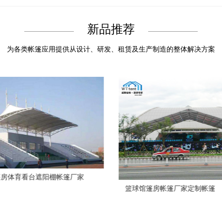
新品推荐
为各类帐篷应用提供从设计、研发、租赁及生产制造的整体解决方案
篷房体育看台遮阳棚帐篷厂家
篮球馆篷房帐篷厂家定制帐篷