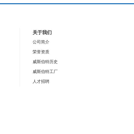
关于我们
公司简介
荣誉资质
威斯伯特历史
威斯伯特工厂
人才招聘