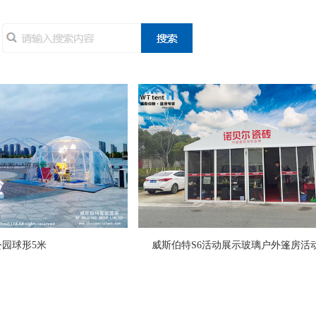
苏
州
威
斯
伯
特
急
救
篷
防
疫
帐
篷
救
灾
帐
篷
定
制
帐
篷
威
斯
伯
特
S
6
活
动
展
玻
璃
户
外
篷
房
活
动
帐
篷
查看更多
经
.
帐
业
.
示
公园球形5米
威斯伯特S6活动展示玻璃户外篷房活