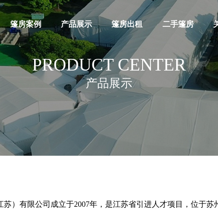
篷房案例
产品展示
篷房出租
二手篷房
们
PRODUCT CENTER
产品展示
江苏）有限公司成立于2007年，是江苏省引进人才项目，位于苏