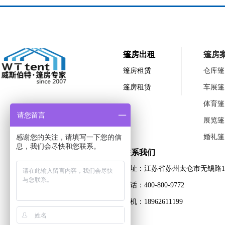
篷房出租
篷房
篷房租赁
仓库篷
篷房租赁
车展篷
体育篷
请您留言
展览篷
感谢您的关注，请填写一下您的信
婚礼篷
息，我们会尽快和您联系。
联系我们
地址：江苏省苏州太仓市无锡路1
电话：400-800-9772
手机：18962611199